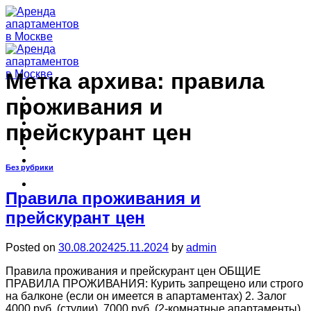
Skip
to
content
Метка архива:
правила
Главная
проживания и
Апартаменты
Бонусы
прейскурант цен
Договор
Контакты
Правила
Без рубрики
Правила проживания и
прейскурант цен
Posted on
30.08.2024
25.11.2024
by
admin
Правила проживания и прейскурант цен ОБЩИЕ
ПРАВИЛА ПРОЖИВАНИЯ: Курить запрещено или строго
на балконе (если он имеется в апартаментах) 2. Залог
4000 руб. (студии), 7000 руб. (2-комнатные апартаменты).